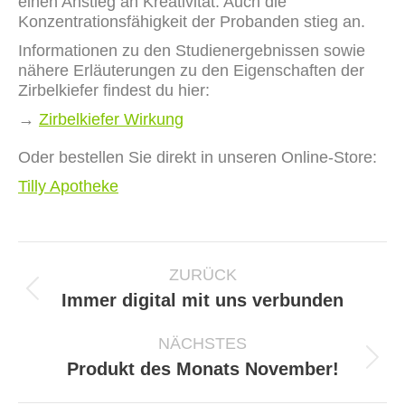
einen Anstieg an Kreativität. Auch die
Konzentrationsfähigkeit der Probanden stieg an.
Informationen zu den Studienergebnissen sowie
nähere Erläuterungen zu den Eigenschaften der
Zirbelkiefer findest du hier:
→
Zirbelkiefer Wirkung
Oder bestellen Sie direkt in unseren Online-Store:
Tilly Apotheke
Kommentarnavigation
ZURÜCK
Vorheriger
Immer digital mit uns verbunden
Beitrag:
NÄCHSTES
Nächster
Produkt des Monats November!
Beitrag: